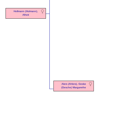
Hollmann (Holmann),
Alheit
Alers (Ahlers), Geske
(Gesche) Margarethe