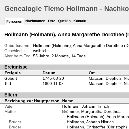
Genealogie Tiemo Hollmann - Nachk
Nachnamen
Orte
Quellen
Kontakt
Personen
Hollmann (Holmann), Anna Margarethe Dorothee (D
Geburtsname
Hollmann (Holmann), Anna Margarethe Dorothee (Do
Geschlecht
weiblich
Alter beim Tod
55 Jahre, 2 Monate, 14 Tage
Ereignisse
Ereignis
Datum
Ort
Geburt
1745-08-20
Maasen, Diepholz, Ni
Tod
1800-11-03
Maasen, Diepholz, Ni
Eltern
Beziehung zur Hauptperson
Name
Vater
Hollmann, Johann Hinrich
Mutter
Brümmer, Margaretha Dorothea
Hollmann (Holmann), Anna Margar
Bruder
Hollmann, Johann Hinrich
Bruder
Hollmann, Christoffer (Christoph)