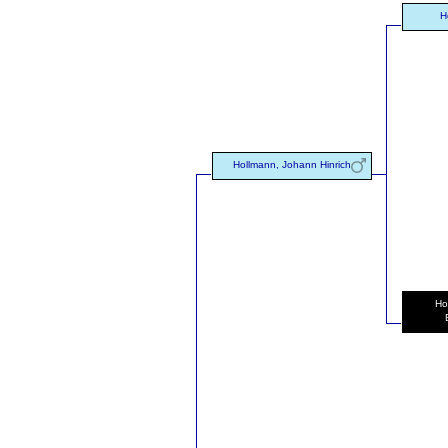
H
Hollmann, Johann Hinrich
Ho