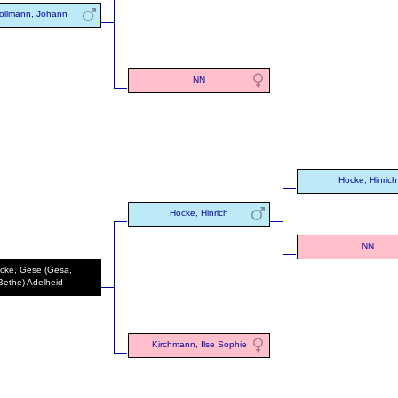
ollmann, Johann
NN
Hocke, Hinrich
Hocke, Hinrich
NN
cke, Gese (Gesa,
Bethe) Adelheid
Kirchmann, Ilse Sophie