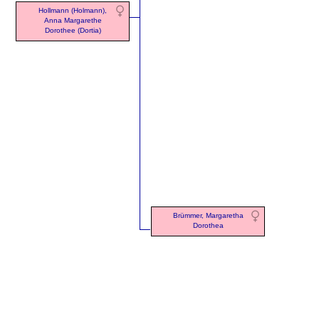
Hollmann (Holmann),
Anna Margarethe
Dorothee (Dortia)
Brümmer, Margaretha
Dorothea