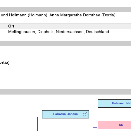
h und Hollmann (Holmann), Anna Margarethe Dorothee (Dortia)
Ort
Mellinghausen, Diepholz, Niedersachsen, Deutschland
rtia)
Hollmann, NN
Hollmann, Johann
NN