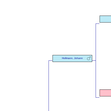
Hollmann, Johann