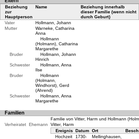
Eltern
Beziehung
Name
Beziehung innerhalb
zur
dieser Familie (wenn nicht
Hauptperson
durch Geburt)
Vater
Hollmann, Johann
Mutter
Warneke, Catharina
Anna
Hollmann
(Holmann), Catharina
Margarethe
Bruder
Hollmann, Johann
Hinrich
Schwester
Hollmann, Anna
Ilse
Bruder
Hollmann
(Holmann,
Windhorst), Gerd
(Ahrend)
Schwester
Hollmann, Anna
Margarethe
Familien
Familie von Vitter, Harm und Hollmann (Hol
Verheiratet
Ehemann
Vitter, Harm
Ereignis
Datum
Ort
Besch
Hochzeit
1730-
Mellinghausen,