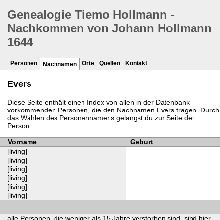
Genealogie Tiemo Hollmann -
Nachkommen von Johann Hollmann
1644
Personen
Orte
Quellen
Kontakt
Nachnamen
Evers
Diese Seite enthält einen Index von allen in der Datenbank
vorkommenden Personen, die den Nachnamen Evers tragen. Durch
das Wählen des Personennamens gelangst du zur Seite der
Person.
Vorname
Geburt
[living]
[living]
[living]
[living]
[living]
[living]
alle Personen, die weniger als 15 Jahre verstorben sind, sind hier