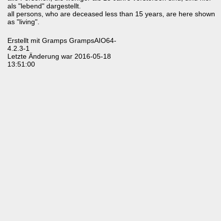
als "lebend" dargestellt.
all persons, who are deceased less than 15 years, are here shown
as "living".
Erstellt mit
Gramps
GrampsAIO64-
4.2.3-1
Letzte Änderung war 2016-05-18
13:51:00